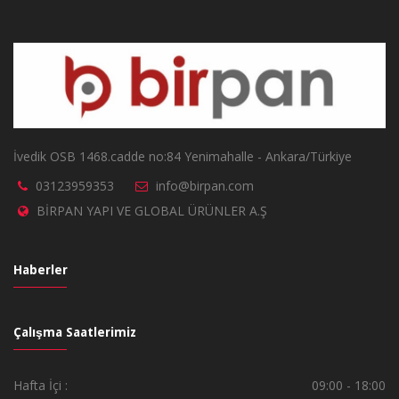
İvedik OSB 1468.cadde no:84 Yenimahalle - Ankara/Türkiye
03123959353
info@birpan.com
BİRPAN YAPI VE GLOBAL ÜRÜNLER A.Ş
Haberler
Çalışma Saatlerimiz
Hafta İçi :
09:00 - 18:00