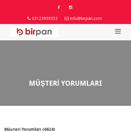
03123959353
info@birpan.com
MÜŞTERİ YORUMLARI
Müşteri Yorumları (6624)