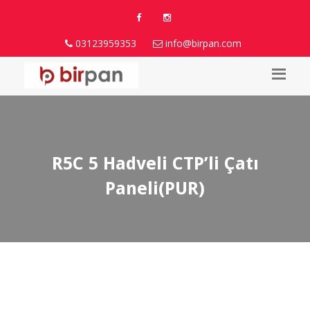
03123959353
info@birpan.com
R5C 5 Hadveli CTP’li Çatı
Paneli(PUR)