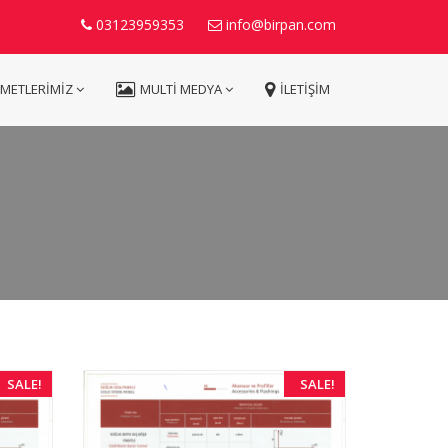
03123959353
info@birpan.com
ZMETLERİMİZ
MULTİ MEDYA
İLETİŞİM
SALE!
SALE!