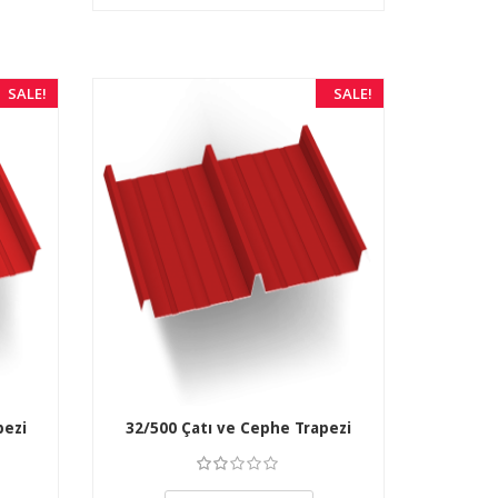
SALE!
SALE!
pezi
32/500 Çatı ve Cephe Trapezi
3.50