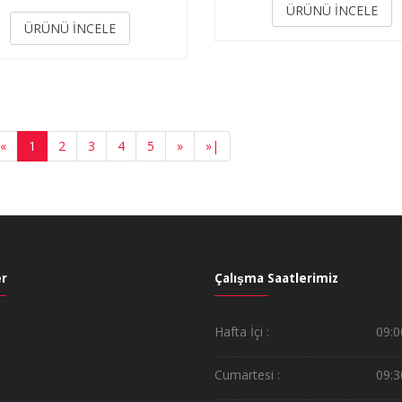
3.50
ÜRÜNÜ İNCELE
ÜRÜNÜ İNCELE
«
1
2
3
4
5
»
»
|
r
Çalışma Saatlerimiz
Hafta İçi :
09:0
Cumartesi :
09:3