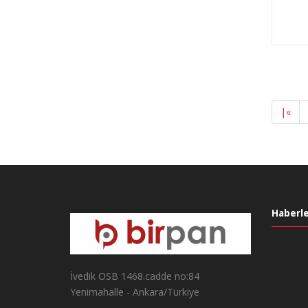
|
«
Haberle
İvedik OSB 1468.cadde no:84
Yenimahalle - Ankara/Türkiye