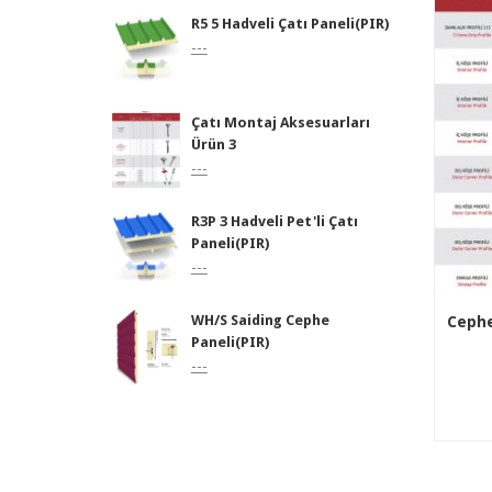
R5 5 Hadveli Çatı Paneli(PIR)
---
Çatı Montaj Aksesuarları
Ürün 3
---
R3P 3 Hadveli Pet'li Çatı
Paneli(PIR)
---
WH/S Saiding Cephe
Cephe
Paneli(PIR)
---