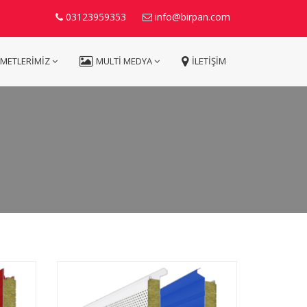
03123959353
info@birpan.com
ZMETLERİMİZ
MULTİ MEDYA
İLETİŞİM