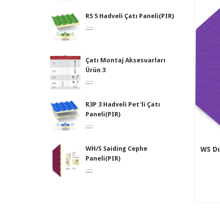
R5 5 Hadveli Çatı Paneli(PIR)
---
Çatı Montaj Aksesuarları
Ürün 3
---
R3P 3 Hadveli Pet'li Çatı
Paneli(PIR)
---
WH/S Saiding Cephe
WS Dı
Paneli(PIR)
---