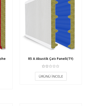
ephe
R5 A Akustik Çatı Paneli(TY)
3.50
ÜRÜNÜ İNCELE