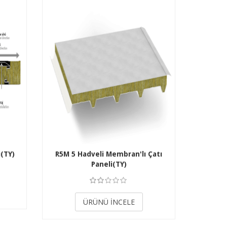
i(TY)
R5M 5 Hadveli Membran'lı Çatı
Paneli(TY)
3.50
ÜRÜNÜ İNCELE