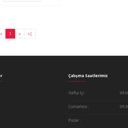
«
1
»
»
|
r
Çalışma Saatlerimiz
Hafta İçi :
09:0
Cumartesi :
09:3
Pazar :