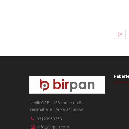
|
«
Haberle
İvedik OSB 1468.cadde no:84
Yenimahalle - Ankara/Türkiye
03123959353
info@birpan.com