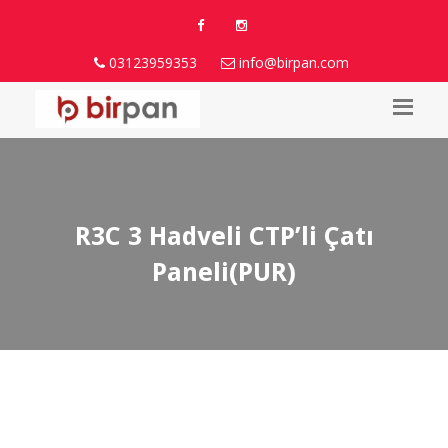
03123959353
info@birpan.com
R3C 3 Hadveli CTP’li Çatı
Paneli(PUR)