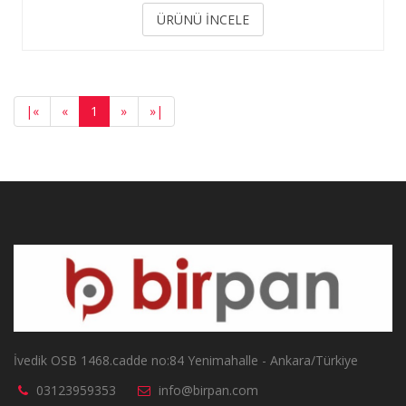
ÜRÜNÜ İNCELE
|
«
«
1
»
»
|
İvedik OSB 1468.cadde no:84 Yenimahalle - Ankara/Türkiye
03123959353
info@birpan.com