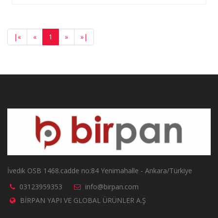
|
«
«
1
»
»
|
İvedik OSB 1468.cadde no:84 Yenimahalle - Ankara/Türkiye
03123959353
info@birpan.com
BİRPAN YAPI VE GLOBAL ÜRÜNLER A.Ş