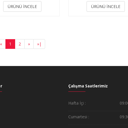
3.50
3.50
ÜRÜNÜ İNCELE
ÜRÜNÜ İNCELE
«
1
2
»
»
|
r
Çalışma Saatlerimiz
Hafta İçi :
09:0
Cumartesi :
09:3