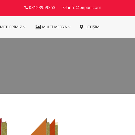
03123959353
info@birpan.com
ZMETLERİMİZ
MULTİ MEDYA
İLETİŞİM