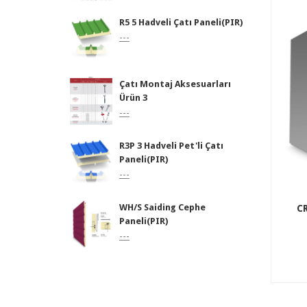
R5 5 Hadveli Çatı Paneli(PIR)
---
Çatı Montaj Aksesuarları
Ürün 3
---
R3P 3 Hadveli Pet'li Çatı
Paneli(PIR)
---
WH/S Saiding Cephe
C
Paneli(PIR)
---