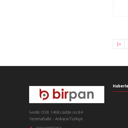
|
«
Haberle
İvedik OSB 1468.cadde no:84
Yenimahalle - Ankara/Türkiye