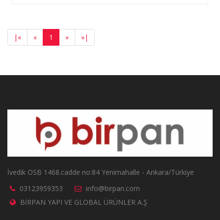
|
«
«
1
»
»
|
İvedik OSB 1468.cadde no:84 Yenimahalle - Ankara/Türkiye
03123959353
info@birpan.com
BİRPAN YAPI VE GLOBAL ÜRÜNLER A.Ş